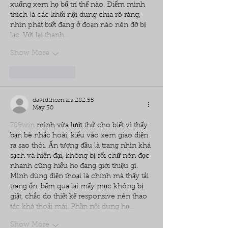
xuống xem họ bố trí thế nào. Điểm mình 
thích là các khối nội dung chia rõ ràng, 
nhìn phát biết đang ở đoạn nào nên đỡ bị 
lạc. Với lại thanh…
Show More
Like
Reply
davidthom.a.s.282.55
May 30
789win
 mình vừa lướt thử cho biết vì thấy 
bạn bè nhắc hoài, kiểu vào xem giao diện 
ra sao thôi. Ấn tượng đầu là trang nhìn khá 
sạch và hiện đại, không bị rối chữ nên đọc 
nhanh cũng hiểu họ đang giới thiệu gì. 
Mình dùng điện thoại là chính mà thấy tải 
trang ổn, bấm qua lại mấy mục không bị 
giật, chắc do thiết kế responsive nên thao 
tác khá thoải mái. Phần nội dung họ…
Show More