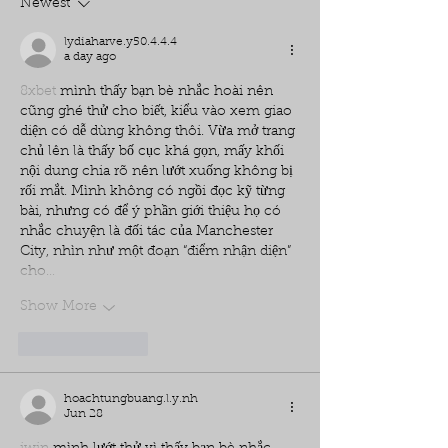
Newest
lydiaharve.y50.4.4.4
a day ago
8xbet
 mình thấy bạn bè nhắc hoài nên 
cũng ghé thử cho biết, kiểu vào xem giao 
diện có dễ dùng không thôi. Vừa mở trang 
chủ lên là thấy bố cục khá gọn, mấy khối 
nội dung chia rõ nên lướt xuống không bị 
rối mắt. Mình không có ngồi đọc kỹ từng 
bài, nhưng có để ý phần giới thiệu họ có 
nhắc chuyện là đối tác của Manchester 
City, nhìn như một đoạn “điểm nhận diện” 
cho…
Show More
Like
Reply
hoachtungbuang.l.y.nh
Jun 28