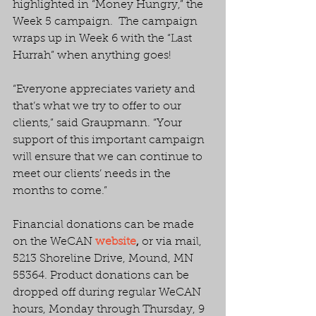
highlighted in “Money Hungry,” the 
Week 5 campaign.  The campaign 
wraps up in Week 6 with the “Last 
Hurrah” when anything goes!
“Everyone appreciates variety and 
that’s what we try to offer to our 
clients,” said Graupmann. “Your 
support of this important campaign 
will ensure that we can continue to 
meet our clients’ needs in the 
months to come.”
Financial donations can be made 
on the WeCAN 
website
,
 or via mail, 
5213 Shoreline Drive, Mound, MN 
55364. Product donations can be 
dropped off during regular WeCAN 
hours, Monday through Thursday, 9 