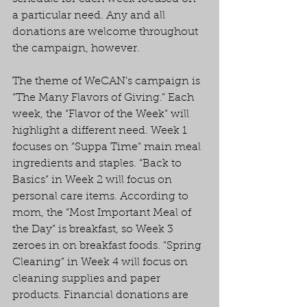
a particular need. Any and all 
donations are welcome throughout 
the campaign, however.
The theme of WeCAN’s campaign is 
“The Many Flavors of Giving.” Each 
week, the “Flavor of the Week” will 
highlight a different need. Week 1 
focuses on “Suppa Time” main meal 
ingredients and staples. “Back to 
Basics” in Week 2 will focus on 
personal care items. According to 
mom, the “Most Important Meal of 
the Day” is breakfast, so Week 3 
zeroes in on breakfast foods. “Spring 
Cleaning” in Week 4 will focus on 
cleaning supplies and paper 
products. Financial donations are 