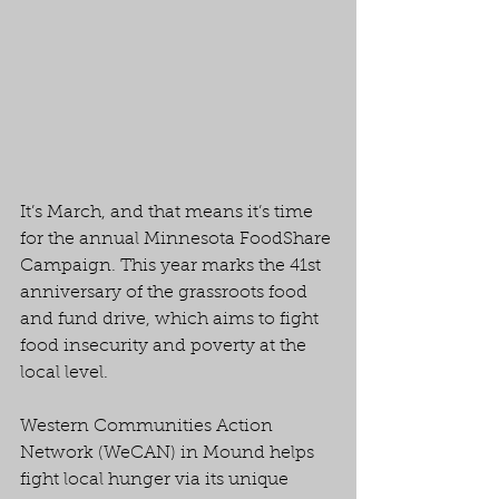
It’s March, and that means it’s time 
for the annual Minnesota FoodShare 
Campaign. This year marks the 41st 
anniversary of the grassroots food 
and fund drive, which aims to fight 
food insecurity and poverty at the 
local level.
Western Communities Action 
Network (WeCAN) in Mound helps 
fight local hunger via its unique 