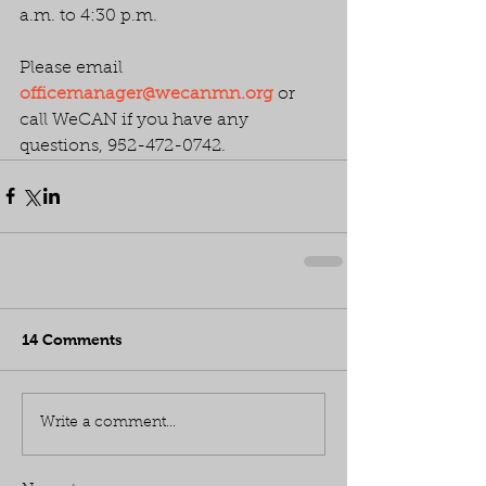
a.m. to 4:30 p.m. 
Please email 
officemanager@wecanmn.org
 or 
call WeCAN if you have any 
questions, 952-472-0742.
14 Comments
Write a comment...