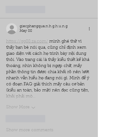
Like
Reply
giecphangqua.n.h.g.h.u.n.g
May 08
https://gg88.za.com/
 mình ghé thử vì 
thấy bạn bè nói qua, cũng chỉ định xem 
giao diện với cách họ trình bày nội dung 
thôi. Vào trang cái là thấy kiểu thiết kế khá 
thoáng, nhìn không bị ngợp chữ, mấy 
phần thông tin được chia khối rõ nên lướt 
nhanh vẫn hiểu họ đang nói gì. Mình để ý 
có đoạn FAQ giải thích mấy câu cơ bản 
(kiểu an toàn, bảo mật) nên đọc cũng tiện, 
khỏi phải mò…
Show More
Like
Reply
Show more comments