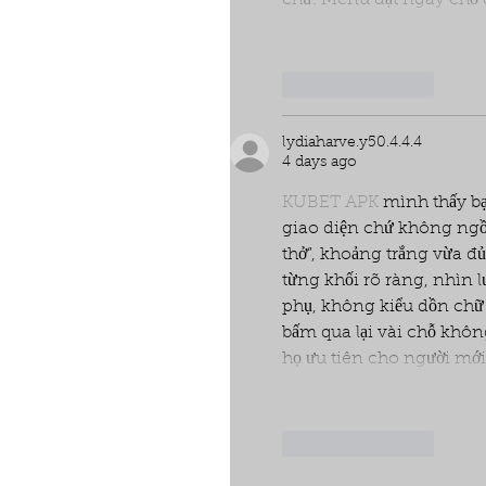
Like
Reply
lydiaharve.y50.4.4.4
4 days ago
KUBET APK
 mình thấy bạ
giao diện chứ không ngồi
thở”, khoảng trắng vừa đ
từng khối rõ ràng, nhìn l
phụ, không kiểu dồn chữ
bấm qua lại vài chỗ khôn
họ ưu tiên cho người mớ
Like
Reply