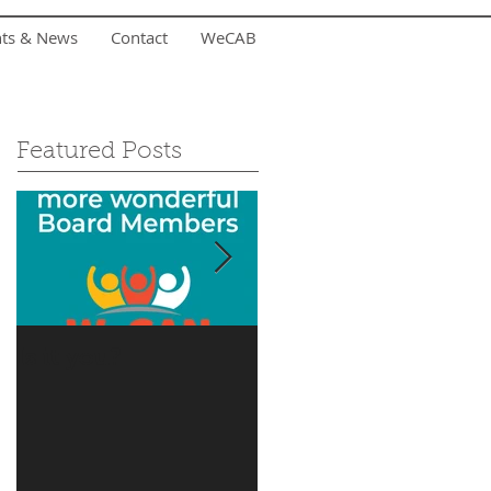
nts & News
Contact
WeCAB
Featured Posts
Is it you?
Accepting Summer
Donations