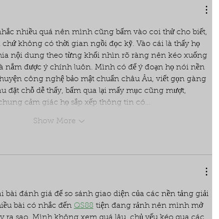
nhắc nhiều quá nên mình cũng bấm vào coi thử cho biết, 
 chứ không có thời gian ngồi đọc kỹ. Vào cái là thấy họ 
hia nội dung theo từng khối nhìn rõ ràng nên kéo xuống 
ề là nắm được ý chính luôn. Mình có để ý đoạn họ nói nền 
 chuyện công nghệ bảo mật chuẩn châu Âu, viết gọn gàng 
 đặt chỗ dễ thấy, bấm qua lại mấy mục cũng mượt, 
i chung cảm giác họ sắp xếp thông tin có…
Show More
 bài đánh giá để so sánh giao diện của các nền tảng giải 
hiều bài có nhắc đến 
QS88
 tiện đang rảnh nên mình mở 
y ra sao. Mình không xem quá lâu, chủ yếu kéo qua các 