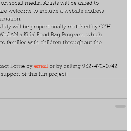
on social media. Artists will be asked to 
 are welcome to include a website address 
ormation.
July will be proportionally matched by OYH 
 WeCAN’s Kids’ Food Bag Program, which 
 to families with children throughout the 
tact Lorrie by 
email
 or by calling 952-472-0742. 
upport of this fun project!