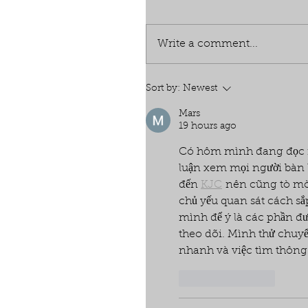
Write a comment...
Sort by:
Newest
Mars
19 hours ago
Có hôm mình đang đọc mộ
luận xem mọi người bàn l
đến 
KJC
 nên cũng tò mò 
chủ yếu quan sát cách sắ
mình để ý là các phần đượ
theo dõi. Mình thử chuyể
nhanh và việc tìm thông
Like
Reply