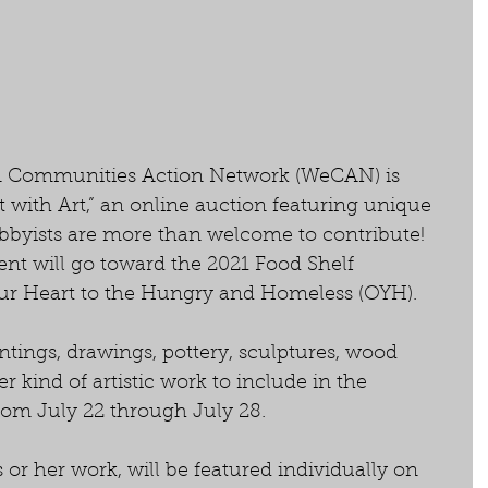
tern Communities Action Network (WeCAN) is 
with Art,” an online auction featuring unique 
Hobbyists are more than welcome to contribute! 
vent will go toward the 2021 Food Shelf 
r Heart to the Hungry and Homeless (OYH). 
tings, drawings, pottery, sculptures, wood 
r kind of artistic work to include in the 
rom July 22 through July 28.
s or her work, will be featured individually on 