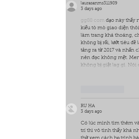
laurasanms311989
3 days ago
gg88 com
 dạo này thấy 
kiểu tò mò giao diện thôi
làm trang khá thoáng, c
không bị rối, lướt tiêu đ
tảng ra từ 2017 và nhấn
nên đọc không mệt. Menu
không bị giật lag gì. Nó
Like
Reply
RU HA
3 days ago
Có lúc mình tìm thêm vài
trí thì vô tình thấy khá n
thử xem cách họ trình bà