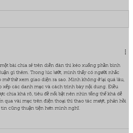
t bài chia sẻ trên diễn đàn thì kéo xuống phần bình 
uận gì thêm. Trong lúc lướt, mình thấy có người nhắc 
mở thử xem giao diện ra sao. Mình không ở lại quá lâu, 
p xếp các danh mục và cách trình bày nội dung. Điều 
c chia khá rõ, tiêu đề nổi bật nên nhìn tổng thể khá dễ 
n qua vài mục trên điện thoại thì thao tác mượt, phản hồi 
 tin cũng thuận tiện hơn mình nghĩ.