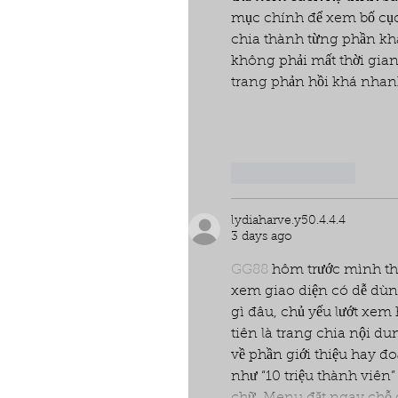
mục chính để xem bố cục 
chia thành từng phần khá
không phải mất thời gian
trang phản hồi khá nhanh
Like
Reply
lydiaharve.y50.4.4.4
3 days ago
GG88
 hôm trước mình th
xem giao diện có dễ dùn
gì đâu, chủ yếu lướt xem
tiên là trang chia nội d
về phần giới thiệu hay đo
như “10 triệu thành viên”
chữ. Menu đặt ngay chỗ 