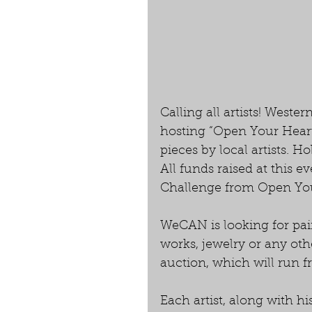
Calling all artists! Wes
hosting “Open Your Heart 
pieces by local artists. 
All funds raised at this e
Challenge from Open You
WeCAN is looking for pain
works, jewelry or any othe
auction, which will run f
Each artist, along with hi