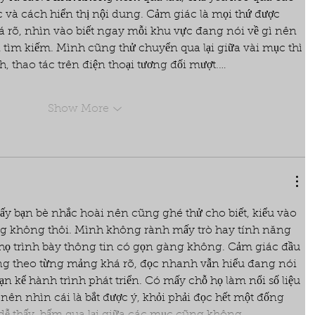
và cách hiển thị nội dung. Cảm giác là mọi thứ được 
 rõ, nhìn vào biết ngay mỗi khu vực đang nói về gì nên 
 tìm kiếm. Mình cũng thử chuyển qua lại giữa vài mục thì 
, thao tác trên điện thoại tương đối mượt.…
Show More
ấy bạn bè nhắc hoài nên cũng ghé thử cho biết, kiểu vào 
g không thôi. Mình không rành mấy trò hay tính năng 
 họ trình bày thông tin có gọn gàng không. Cảm giác đầu 
ung theo từng mảng khá rõ, đọc nhanh vẫn hiểu đang nói 
ạn kể hành trình phát triển. Có mấy chỗ họ làm nổi số liệu 
 nên nhìn cái là bắt được ý, khỏi phải đọc hết một đống 
dễ thấy, bấm qua lại giữa các mục cũng không…