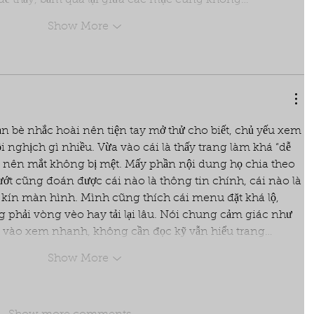
Show More
n bè nhắc hoài nên tiện tay mở thử cho biết, chủ yếu xem 
 nghịch gì nhiều. Vừa vào cái là thấy trang làm khá “dễ 
ủ nên mắt không bị mệt. Mấy phần nội dung họ chia theo 
ướt cũng đoán được cái nào là thông tin chính, cái nào là 
 kín màn hình. Mình cũng thích cái menu đặt khá lộ, 
g phải vòng vèo hay tải lại lâu. Nói chung cảm giác như 
i vào xem nhanh, không cần đọc kỹ vẫn hiểu trang…
Show More