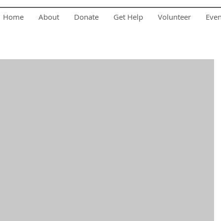
Home
About
Donate
Get Help
Volunteer
Eve