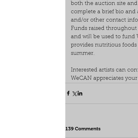
both the auction site and 
complete a brief bio and
and/or other contact inf
Funds raised throughout 
and will be used to fund
provides nutritious foods
summer.
Interested artists can con
WeCAN appreciates your s
139 Comments