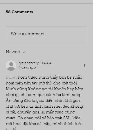
58 Comments
Write a comment...
Newest
lydiaharve.y50.4.4.4
4 days ago
kubet
 hôm trước mình thấy bạn bè nhắc 
hoài nên tiện tay mở thử cho biết thôi. 
Mình cũng không tạo tài khoản hay bấm 
chơi gì, chỉ xem qua cách họ làm trang. 
Ấn tượng đầu là giao diện nhìn khá gọn, 
chữ với tiêu đề tách bạch nên đọc không 
bị rối, chuyển qua lại mấy mục cũng 
mượt. Có đoạn nói về bảo mật SSL (kiểu 
mã hóa) đặt khá dễ thấy, mình thích kiểu 
họ để…