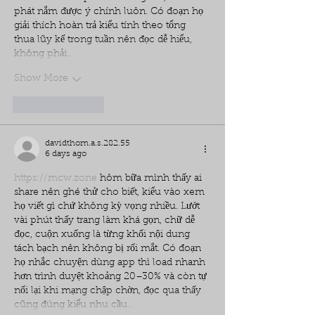
phát nắm được ý chính luôn. Có đoạn họ 
giải thích hoàn trả kiểu tính theo tổng 
thua lũy kế trong tuần nên đọc dễ hiểu, 
không phải…
Show More
Like
Reply
davidthom.a.s.282.55
6 days ago
https://mcw.zone
 hôm bữa mình thấy ai 
share nên ghé thử cho biết, kiểu vào xem 
họ viết gì chứ không kỳ vọng nhiều. Lướt 
vài phút thấy trang làm khá gọn, chữ dễ 
đọc, cuộn xuống là từng khối nội dung 
tách bạch nên không bị rối mắt. Có đoạn 
họ nhắc chuyện dùng app thì load nhanh 
hơn trình duyệt khoảng 20–30% và còn tự 
nối lại khi mạng chập chờn, đọc qua thấy 
cũng đúng kiểu nhu cầu…