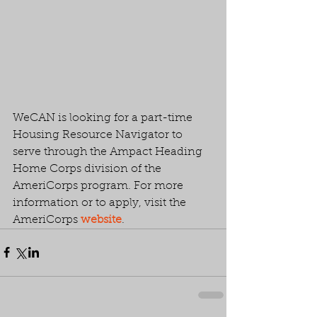
WeCAN is looking for a part-time 
Housing Resource Navigator to 
serve through the 
Ampact
Heading 
Home Corps division of the 
AmeriCorps
program. For more 
information or to apply, visit the 
AmeriCorps 
website
.