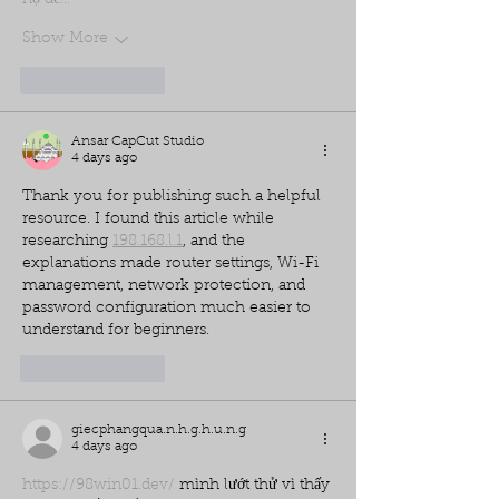
Show More
Like
Reply
Ansar CapCut Studio
4 days ago
Thank you for publishing such a helpful 
resource. I found this article while 
researching 
198.168.l.1
, and the 
explanations made router settings, Wi-Fi 
management, network protection, and 
password configuration much easier to 
understand for beginners.
Like
Reply
giecphangqua.n.h.g.h.u.n.g
4 days ago
https://98win01.dev/
 mình lướt thử vì thấy 