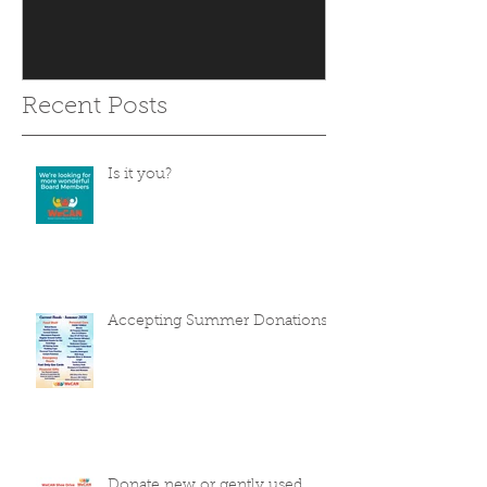
Recent Posts
Is it you?
Accepting Summer Donations
Donate new or gently used