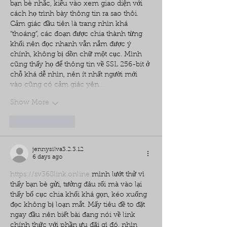
bạn bè nhắc, kiểu vào xem giao diện với 
cách họ trình bày thông tin ra sao thôi. 
Cảm giác đầu tiên là trang nhìn khá 
“thoáng”, các đoạn được chia thành từng 
khối nên đọc nhanh vẫn nắm được ý 
chính, không bị dồn chữ một cục. Mình 
cũng thấy họ để thông tin về SSL 256-bit ở 
chỗ khá dễ nhìn, nên ít nhất người mới 
vào cũng có cảm giác yên…
Show More
Like
Reply
jennysilva3.2.3.12
6 days ago
https://sv368link.online
 mình lướt thử vì 
thấy bạn bè gửi, tưởng đâu rối mà vào lại 
thấy bố cục chia khối khá gọn, kéo xuống 
đọc không bị loạn mắt. Mấy tiêu đề to đặt 
ngay đầu nên biết bài đang nói về link 
chính thức với phần ưu đãi gì đó, nhìn 